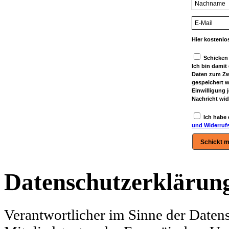
Hier kostenl
Schicken 
Ich bin damit
Daten zum Zw
gespeichert w
Einwilligung 
Nachricht wid
Ich habe
und Widerruf
Schickt m
Datenschutzerklärun
Verantwortlicher im Sinne der Daten